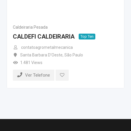
Caldeiraria Pesada
CALDEFI CALDEIRARIA
Top Ten
contatoagrometalmecanica
Santa Barbara D’Oeste
,
São Paulo
1.481 Views
Ver Telefone