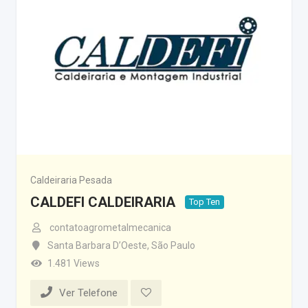
Caldeiraria Pesada
CALDEFI CALDEIRARIA
Top Ten
contatoagrometalmecanica
Santa Barbara D’Oeste
,
São Paulo
1.481 Views
Ver Telefone