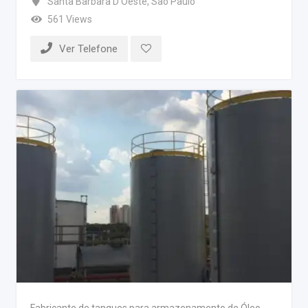
Santa Barbara D’Oeste
,
São Paulo
561 Views
Ver Telefone
Fabricante de tanques para armazenamento de Óleo