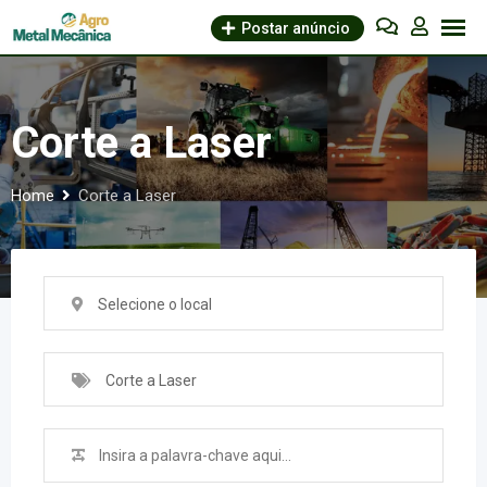
Skip
Postar anúncio
to
content
Corte a Laser
Home
Corte a Laser
Selecione o local
Corte a Laser