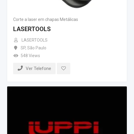
Corte a laser em chapas Metálicas
LASERTOOLS
LASERTOOLS
SP
,
São Paulo
548 Views
Ver Telefone