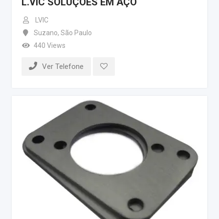
L.VIC SOLUÇÕES EM AÇO
LVIC
Suzano
,
São Paulo
440 Views
Ver Telefone