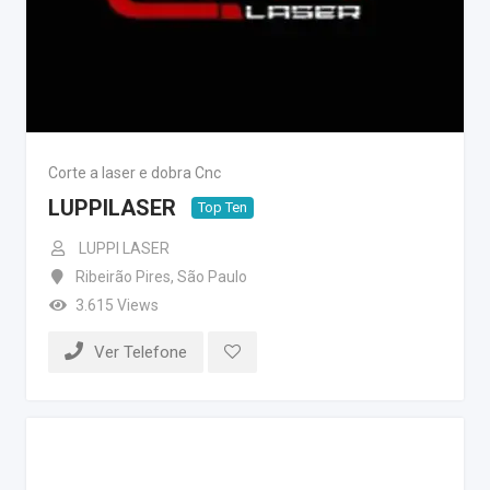
Corte a laser e dobra Cnc
LUPPILASER
Top Ten
LUPPI LASER
Ribeirão Pires
,
São Paulo
3.615 Views
Ver Telefone