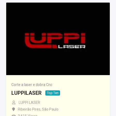
Corte a laser e dobra Cnc
LUPPILASER
Top Ten
LUPPI LASER
Ribeirão Pires
,
São Paulo
3.615 Views