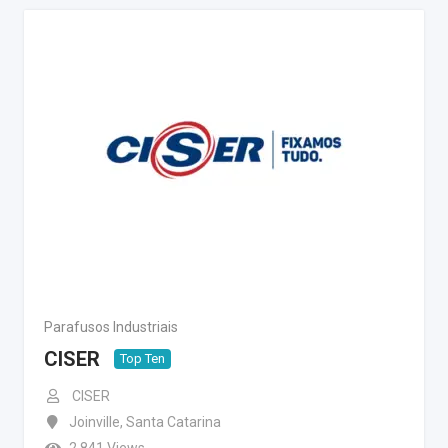
Parafusos Industriais
CISER
Top Ten
CISER
Joinville
,
Santa Catarina
2.841 Views