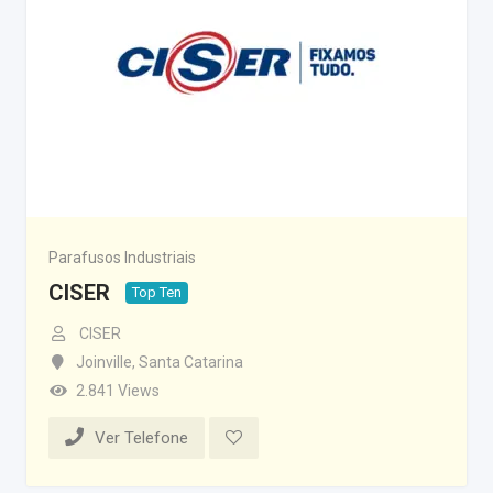
Parafusos Industriais
CISER
Top Ten
CISER
Joinville
,
Santa Catarina
2.841 Views
Ver Telefone