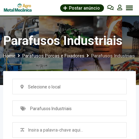
Skip
Postar anúncio
to
content
Parafusos Industriais
Home
Parafusos Porcas e Fixadores
Parafusos Industriais
Selecione o local
Parafusos Industriais