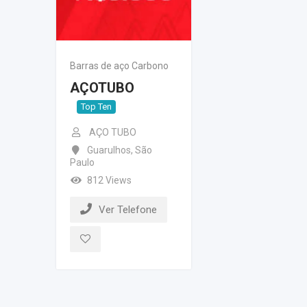
Barras de aço Carbono
AÇOTUBO
Top Ten
AÇO TUBO
Guarulhos
,
São
Paulo
812 Views
Ver Telefone