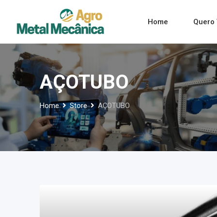
Skip
to
Home
Quero 
content
AÇOTUBO
Home
Store
AÇOTUBO