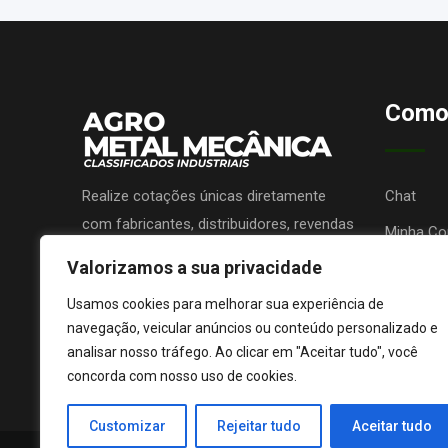
Como
Realize cotações únicas diretamente
Chat
com fabricantes, distribuidores, revendas
Minha Co
ou prestadores de serviços e receba
Valorizamos a sua privacidade
Promova 
propostas sem nenhum custo!
Lojas de 
Usamos cookies para melhorar sua experiência de
navegação, veicular anúncios ou conteúdo personalizado e
analisar nosso tráfego. Ao clicar em "Aceitar tudo", você
concorda com nosso uso de cookies.
Customizar
Rejeitar tudo
Aceitar tudo