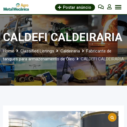
Skip
Postar anúncio
to
content
CALDEFI CALDEIRARIA
Home
Classified Listings
Caldeiraria
Fabricante de
tanques para armazenamento de Óleo
CALDEFI CALDEIRARIA