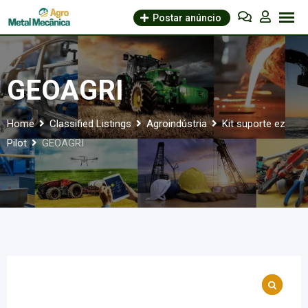
Skip
Postar anúncio
to
content
GEOAGRI
Home
Classified Listings
Agroindústria
Kit suporte ez
Pilot
GEOAGRI