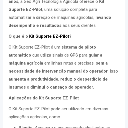
anos
, a Geo Agri Tecnologia Agrícola oferece o
Kit
Suporte EZ-Pilot
, uma solução completa para
automatizar a direção de máquinas agrícolas,
levando
desempenho e resultados
aos seus clientes.
O que é o
Kit Suporte EZ-Pilot
?
O Kit Suporte EZ-Pilot é um
sistema de piloto
automático
que utiliza sinais de GPS para
guiar a
máquina agrícola
em linhas retas e precisas,
sem a
necessidade de intervenção manual do operador
. Isso
aumenta a produtividade
,
reduz o desperdício de
insumos
e
diminui o cansaço do operador
.
Aplicações do Kit Suporte EZ-Pilot
O Kit Suporte EZ-Pilot pode ser utilizado em diversas
aplicações agrícolas, como:
Plantio:
Assegura o espaçamento ideal entre as