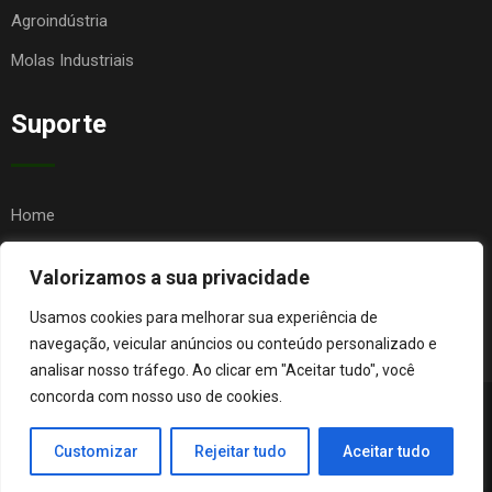
Agroindústria
Molas Industriais
Suporte
Home
Quem Somos
Valorizamos a sua privacidade
Contato
Usamos cookies para melhorar sua experiência de
FAQ
navegação, veicular anúncios ou conteúdo personalizado e
analisar nosso tráfego. Ao clicar em "Aceitar tudo", você
concorda com nosso uso de cookies.
© Copyright Agro Metal Mecânica. Desenvolvido por
Página
Customizar
Rejeitar tudo
Aceitar tudo
Orgânica