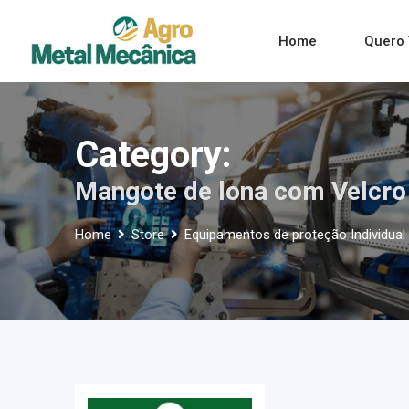
Skip
to
Home
Quero 
content
Category:
Mangote de lona com Velcro
Home
Store
Equipamentos de proteção Individual