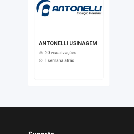
ANTONELLI USINAGEM
AEROVIX
CLIMAT
20 visualizações
21 visua
1 semana atrás
1 semana