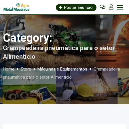
Skip
Postar anúncio
to
content
Category:
Grampeadeira pneumática para o setor
Alimentício
Home
Store
Máquinas e Equipamentos
Grampeadeira
pneumática para o setor Alimentício