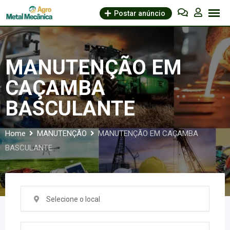
Skip
Postar anúncio
to
content
MANUTENÇÃO EM
CAÇAMBA
BASCULANTE
Home
MANUTENÇÃO
MANUTENÇÃO EM CAÇAMBA
BASCULANTE
Selecione o local