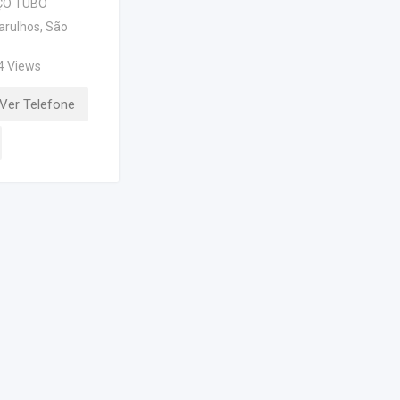
ÇO TUBO
arulhos
,
São
4 Views
Ver Telefone