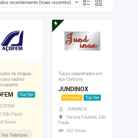
ibuidor de chapas
Tubos calandrados em
o piso xadrez
aço Carbono
errapante
JUNDINOX
OFEM
Top Ten
Destaque
Top Ten
COFEM
JUNDINOX
P
,
São Paulo
Varzea Paulista
,
São
54 Views
Paulo
162 Views
Ver Telefone