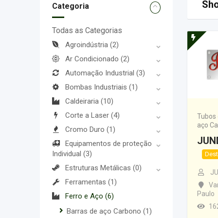
Sho
Categoria
Todas as Categorias
Agroindústria
(2)
Ar Condicionado
(2)
Automação Industrial
(3)
Bombas Industriais
(1)
Caldeiraria
(10)
Corte a Laser
(4)
Tubos 
aço C
Cromo Duro
(1)
JUN
Equipamentos de proteção
Individual
(3)
Des
Estruturas Metálicas
(0)
J
Ferramentas
(1)
Va
Paulo
Ferro e Aço
(6)
16
Barras de aço Carbono
(1)