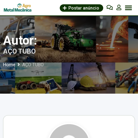
Skip
Postar anúncio
to
content
Autor:
AÇO TUBO
Home
AÇO TUBO