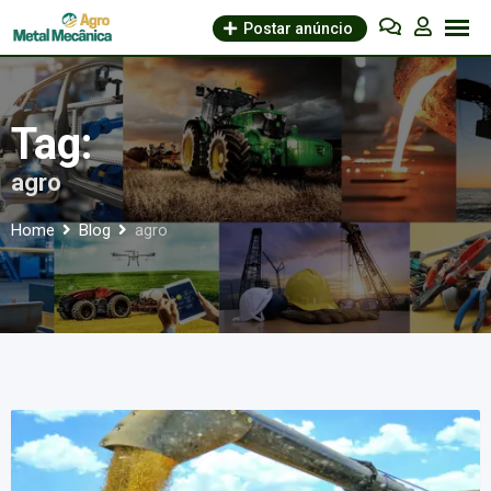
Skip
Postar anúncio
to
content
Tag:
agro
Home
Blog
agro