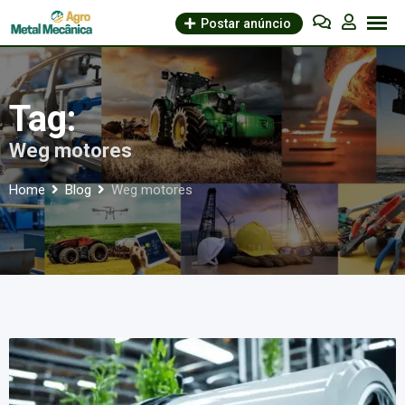
Skip
Postar anúncio
to
content
Tag:
Weg motores
Home
Blog
Weg motores