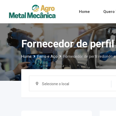
Skip
to
Home
Quero 
content
Fornecedor de perfi
Home
Ferro e Aço
Fornecedor de perfil redondo
Selecione o local