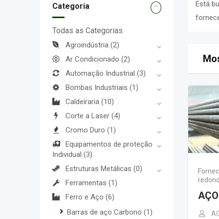
Está b
Categoria
fornec
Todas as Categorias
Agroindústria
(2)
Mos
Ar Condicionado
(2)
Automação Industrial
(3)
Bombas Industriais
(1)
Caldeiraria
(10)
Corte a Laser
(4)
Cromo Duro
(1)
Equipamentos de proteção
Individual
(3)
Estruturas Metálicas
(0)
Fornec
redon
Ferramentas
(1)
AÇO
Ferro e Aço
(6)
Barras de aço Carbono
(1)
A