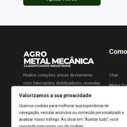
Como
Realize cotações únicas diretamente
Chat
com fabricantes, distribuidores, revendas
Minha Co
ou prestadores de serviços e receba
Valorizamos a sua privacidade
Promova 
propostas sem nenhum custo!
Lojas de 
Usamos cookies para melhorar sua experiência de
navegação, veicular anúncios ou conteúdo personalizado e
analisar nosso tráfego. Ao clicar em "Aceitar tudo", você
concorda com nosso uso de cookies.