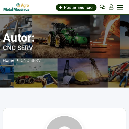
Skip
Postar anúncio
to
content
Autor:
CNC SERV
Home
CNC SERV