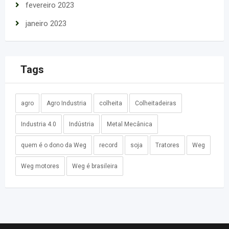
fevereiro 2023
janeiro 2023
Tags
agro
Agro Industria
colheita
Colheitadeiras
Industria 4.0
Indústria
Metal Mecânica
quem é o dono da Weg
record
soja
Tratores
Weg
Weg motores
Weg é brasileira