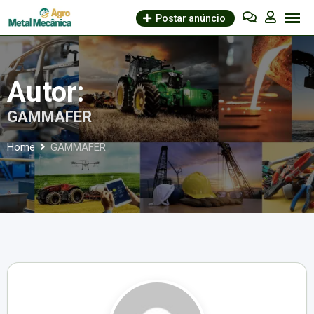
Skip
Postar anúncio
to
content
Autor:
GAMMAFER
Home
GAMMAFER