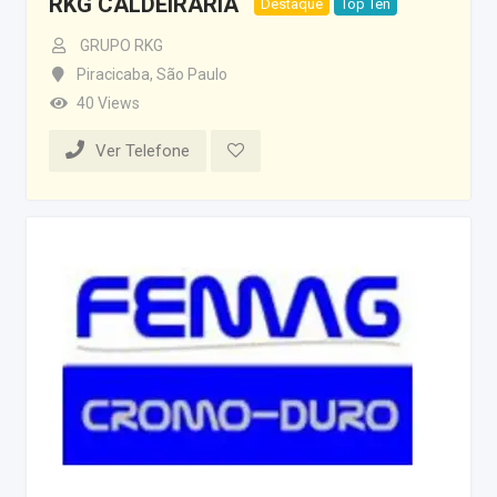
RKG CALDEIRARIA
Destaque
Top Ten
GRUPO RKG
Piracicaba
,
São Paulo
40 Views
Ver Telefone