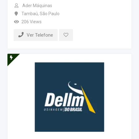
Ader Máquinas
Tambaú
,
São Paulo
206 Views
Ver Telefone