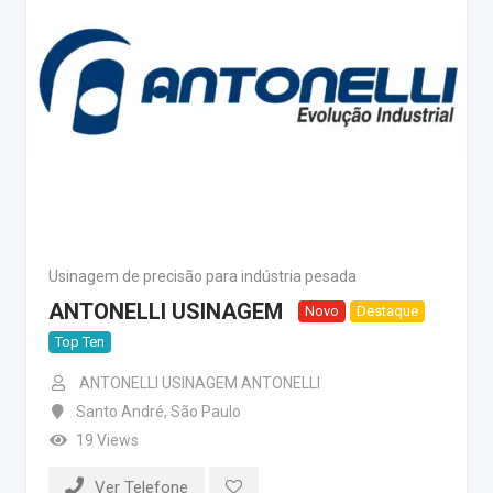
Usinagem de precisão para indústria pesada
ANTONELLI USINAGEM
Novo
Destaque
Top Ten
ANTONELLI USINAGEM ANTONELLI
Santo André
,
São Paulo
19 Views
Ver Telefone