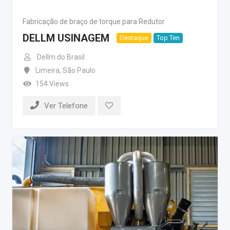
Fabricação de braço de torque para Redutor
DELLM USINAGEM
Destaque
Top Ten
Dellm do Brasil
Limeira
,
São Paulo
154 Views
Ver Telefone