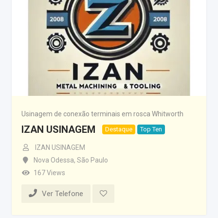
Usinagem de conexão terminais em rosca Whitworth
IZAN USINAGEM
Destaque
Top Ten
IZAN USINAGEM
Nova Odessa
,
São Paulo
167 Views
Ver Telefone