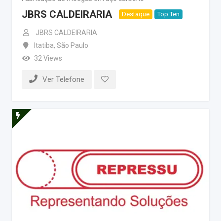
JBRS CALDEIRARIA
Destaque
Top Ten
JBRS CALDEIRARIA
Itatiba
,
São Paulo
32 Views
Ver Telefone