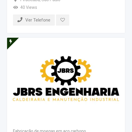
40 Views
Ver Telefone
Fabricação de moegas em aço carbono