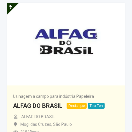
Usinagem a campo para indústria Papeleira
ALFAG DO BRASIL
Destaque
Top Ten
ALFAG DO BRASIL
Mogi das Cruzes
,
São Paulo
315 Views