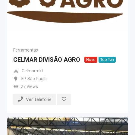
Ferramentas
CELMAR DIVISÃO AGRO
Novo
Top Ten
Celmarmkt
SP
,
São Paulo
27 Views
Ver Telefone