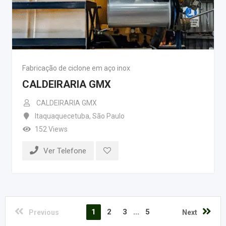
Fabricação de ciclone em aço inox
CALDEIRARIA GMX
CALDEIRARIA GMX
Itaquaquecetuba
,
São Paulo
152 Views
Ver Telefone
1
2
3
...
5
Previous
Next