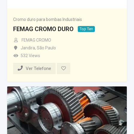
Cromo duro para bombas Industriais
FEMAG CROMO DURO
Top Ten
FEMAG CROMO
Jandira
,
São Paulo
532 Views
Ver Telefone