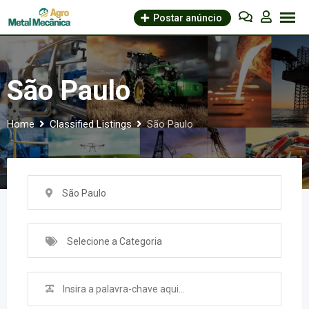
Skip
Postar anúncio
to
content
São Paulo
Home
Classified Listings
São Paulo
São Paulo
Selecione a Categoria